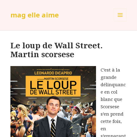
mag elle aime
MENU
ET
WIDGETS
Le loup de Wall Street.
Martin scorsese
C’est à la
grande
délinquanc
e en col
blanc que
Scorsese
s’en prend
cette fois,
en
s’emparant