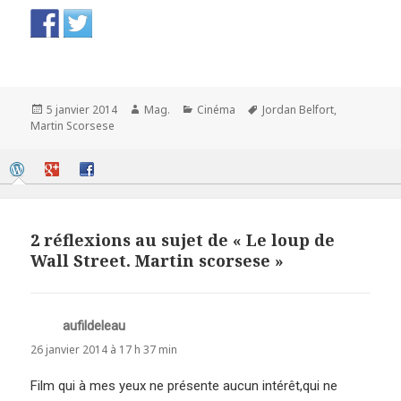
Publié
Auteur
Catégories
Mots-
5 janvier 2014
Mag.
Cinéma
Jordan Belfort
,
le
clés
Martin Scorsese
2 réflexions au sujet de « Le loup de
Wall Street. Martin scorsese »
aufildeleau
dit :
26 janvier 2014 à 17 h 37 min
Film qui à mes yeux ne présente aucun intérêt,qui ne