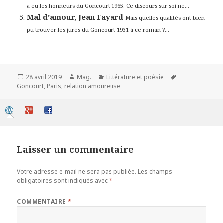
a eu les honneurs du Goncourt 1965. Ce discours sur soi ne...
Mal d’amour, Jean Fayard
Mais quelles qualités ont bien
pu trouver les jurés du Goncourt 1931 à ce roman ?...
Publié
Auteur
Catégories
Mots-
28 avril 2019
Mag.
Littérature et poésie
le
clés
Goncourt
,
Paris
,
relation amoureuse
Laisser un commentaire
Votre adresse e-mail ne sera pas publiée.
Les champs
obligatoires sont indiqués avec
*
COMMENTAIRE
*