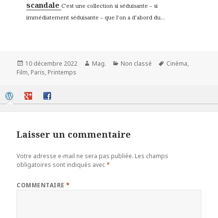
scandale
C’est une collection si séduisante – si
immédiatement séduisante – que l’on a d’abord du...
Publié
Auteur
Catégories
Mots-
10 décembre 2022
Mag.
Non classé
Cinéma
,
le
clés
Film
,
Paris
,
Printemps
Laisser un commentaire
Votre adresse e-mail ne sera pas publiée.
Les champs
obligatoires sont indiqués avec
*
COMMENTAIRE
*