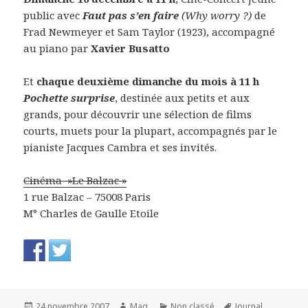
public avec
Faut pas s’en faire
(Why worry ?)
de
Frad Newmeyer et Sam Taylor (1923), accompagné
au piano par
Xavier Busatto
Et
chaque deuxième dimanche du mois à 11 h
Pochette surprise
, destinée aux petits et aux
grands, pour découvrir une sélection de films
courts, muets pour la plupart, accompagnés par le
pianiste Jacques Cambra et ses invités.
Cinéma »Le Balzac »
1 rue Balzac – 75008 Paris
M° Charles de Gaulle Etoile
Publié
Auteur
Catégories
Mots-
24 novembre 2007
Mag.
Non classé
Journal