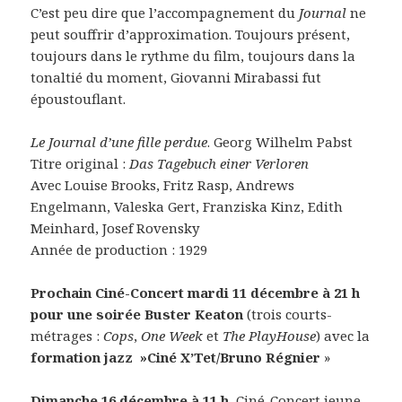
C’est peu dire que l’accompagnement du
Journal
ne
peut souffrir d’approximation. Toujours présent,
toujours dans le rythme du film, toujours dans la
tonaltié du moment, Giovanni Mirabassi fut
époustouflant.
Le Journal d’une fille perdue
. Georg Wilhelm Pabst
Titre original :
Das Tagebuch einer Verloren
Avec Louise Brooks, Fritz Rasp, Andrews
Engelmann, Valeska Gert, Franziska Kinz, Edith
Meinhard, Josef Rovensky
Année de production : 1929
Prochain Ciné-Concert mardi 11 décembre à 21 h
pour une soirée Buster Keaton
(trois courts-
métrages :
Cops
,
One Week
et
The PlayHouse
) avec la
formation jazz »Ciné X’Tet/Bruno Régnier
»
Dimanche 16 décembre à 11 h
, Ciné-Concert jeune