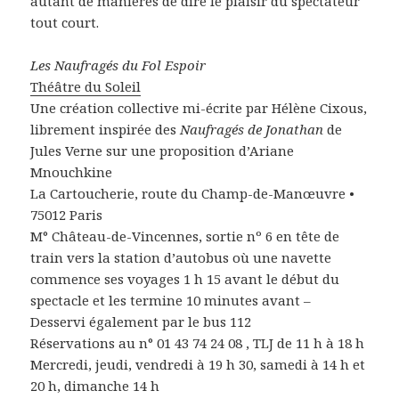
autant de manières de dire le plaisir du spectateur
tout court.
Les Naufragés du Fol Espoir
Théâtre du Soleil
Une création collective mi-écrite par Hélène Cixous,
librement inspirée des
Naufragés de Jonathan
de
Jules Verne sur une proposition d’Ariane
Mnouchkine
La Cartoucherie, route du Champ-de-Manœuvre •
75012 Paris
M° Château-de-Vincennes, sortie nº 6 en tête de
train vers la station d’autobus où une navette
commence ses voyages 1 h 15 avant le début du
spectacle et les termine 10 minutes avant –
Desservi également par le bus 112
Réservations au n° 01 43 74 24 08 , TLJ de 11 h à 18 h
Mercredi, jeudi, vendredi à 19 h 30, samedi à 14 h et
20 h, dimanche 14 h