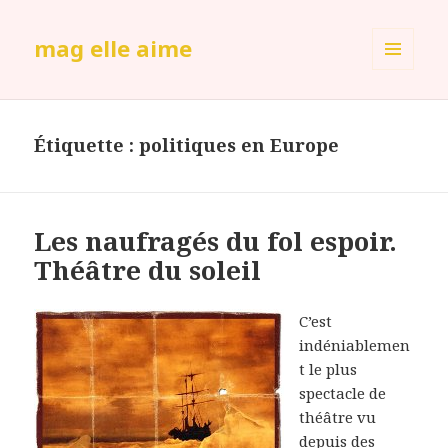
mag elle aime
MENU
ET
WIDGETS
Étiquette :
politiques en Europe
Les naufragés du fol espoir.
Théâtre du soleil
C’est
indéniablemen
t le plus
spectacle de
théâtre vu
depuis des