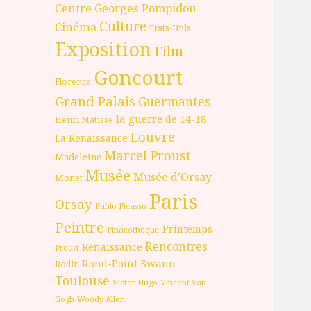
Centre Georges Pompidou
Culture
Cinéma
Etats-Unis
Exposition
Film
Goncourt
Florence
Grand Palais
Guermantes
la guerre de 14-18
Henri Matisse
Louvre
La Renaissance
Marcel Proust
Madeleine
Musée
Musée d'Orsay
Monet
Paris
Orsay
Pablo Picasso
Peintre
Printemps
Pinacothèque
Rencontres
Renaissance
Proust
Rond-Point
Swann
Rodin
Toulouse
Victor Hugo
Vincent Van
Gogh
Woody Allen