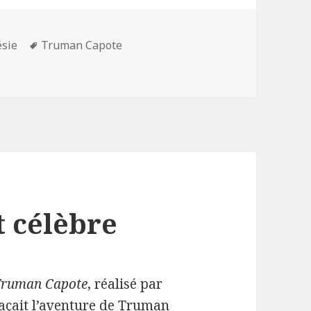
Mots-
ésie
Truman Capote
 bref (lettres). Truman Capote.
clés
 célèbre
ruman Capote
, réalisé par
raçait l’aventure de Truman