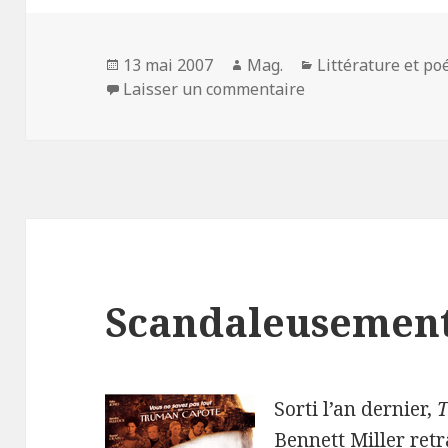
Publié
Auteur
Catégories
13 mai 2007
Mag.
Littérature et po
le
sur Un plaisir trop
Laisser un commentaire
Scandaleusement
Sorti l’an dernier,
T
Bennett Miller ret