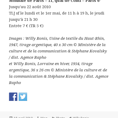
Monnaie de Paris – 11, quai de Conti – Paris 6°
Jusqu’au 22 août 2010
TLJ sf le lundi et le 1er mai, de 11 h à 19 h, le jeudi
jusqu’à 21 h 30
Entrée 7 € (TR 5 €)
Images : Willy Ronis, Usine de textile du Haut-Rhin,
1947, tirage argentique, 40 x 30 cm © Ministère de la
culture et de la communication & Stéphane Kovalsky
/ dist. Agence Rapho
et Willy Ronis, Lorraine en hiver, 1954, tirage
argentique, 36 x 26 cm © Ministère de la culture et de
la communication & Stéphane Kovalsky / dist. Agence
Rapho
Publié
Auteur
Catégories
Mots-