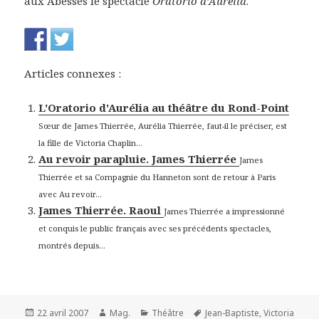
aux Abesses le spectacle
Oratorio d’Aurélia
.
Articles connexes :
L'Oratorio d'Aurélia au théâtre du Rond-Point
Sœur de James Thierrée, Aurélia Thierrée, faut-il le préciser, est
la fille de Victoria Chaplin...
Au revoir parapluie. James Thierrée
James
Thierrée et sa Compagnie du Hanneton sont de retour à Paris
avec Au revoir...
James Thierrée. Raoul
James Thierrée a impressionné
et conquis le public français avec ses précédents spectacles,
montrés depuis...
Publié
Auteur
Catégories
Mots-
22 avril 2007
Mag.
Théâtre
Jean-Baptiste
,
Victoria