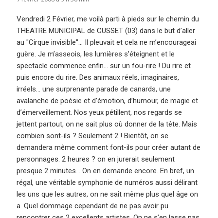
Vendredi 2 Février, me voilà parti à pieds sur le chemin du
THEATRE MUNICIPAL de CUSSET (03) dans le but d’aller
au "Cirque invisible"… Il pleuvait et cela ne m’encourageai
guère. Je m’asseois, les lumières s’éteignent et le
spectacle commence enfin… sur un fou-rire ! Du rire et
puis encore du rire. Des animaux réels, imaginaires,
irréels… une surprenante parade de canards, une
avalanche de poésie et d’émotion, d’humour, de magie et
d’émerveillement. Nos yeux pétillent, nos regards se
jettent partout, on ne sait plus où donner de la tête. Mais
combien sont-ils ? Seulement 2 ! Bientôt, on se
demandera même comment font-ils pour créer autant de
personnages. 2 heures ? on en jurerait seulement
presque 2 minutes… On en demande encore. En bref, un
régal, une véritable symphonie de numéros aussi délirant
les uns que les autres, on ne sait même plus quel âge on
a. Quel dommage cependant de ne pas avoir pu
rencontrer ces 2 excellents artistes. On ne s’en lasse pas