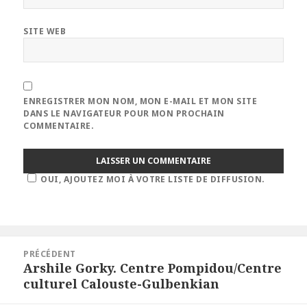
SITE WEB
ENREGISTRER MON NOM, MON E-MAIL ET MON SITE
DANS LE NAVIGATEUR POUR MON PROCHAIN
COMMENTAIRE.
OUI, AJOUTEZ MOI À VOTRE LISTE DE DIFFUSION.
Navigation
PRÉCÉDENT
de
Arshile Gorky. Centre Pompidou/Centre
Article
l’article
culturel Calouste-Gulbenkian
précédent :