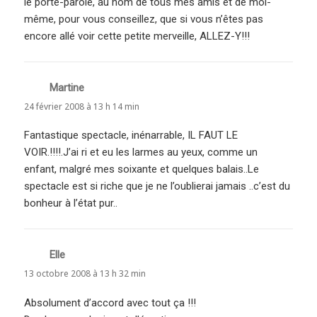
le porte-parole, au nom de tous mes amis et de moi-
même, pour vous conseillez, que si vous n’êtes pas
encore allé voir cette petite merveille, ALLEZ-Y!!!
Martine
dit :
24 février 2008 à 13 h 14 min
Fantastique spectacle, inénarrable, IL FAUT LE
VOIR.!!!!.J’ai ri et eu les larmes au yeux, comme un
enfant, malgré mes soixante et quelques balais..Le
spectacle est si riche que je ne l’oublierai jamais ..c’est du
bonheur à l’état pur..
Elle
dit :
13 octobre 2008 à 13 h 32 min
Absolument d’accord avec tout ça !!!