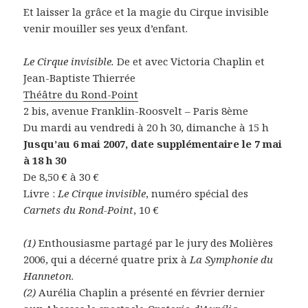
Et laisser la grâce et la magie du Cirque invisible
venir mouiller ses yeux d’enfant.
Le Cirque invisible.
De et avec Victoria Chaplin et
Jean-Baptiste Thierrée
Théâtre du Rond-Point
2 bis, avenue Franklin-Roosvelt – Paris 8ème
Du mardi au vendredi à 20 h 30, dimanche à 15 h
Jusqu’au 6 mai 2007, date supplémentaire le 7 mai
à 18 h 30
De 8,50 € à 30 €
Livre :
Le Cirque invisible
, numéro spécial des
Carnets du Rond-Point
, 10 €
(1)
Enthousiasme partagé par le jury des Molières
2006, qui a décerné quatre prix à
La Symphonie du
Hanneton
.
(2)
Aurélia Chaplin a présenté en février dernier