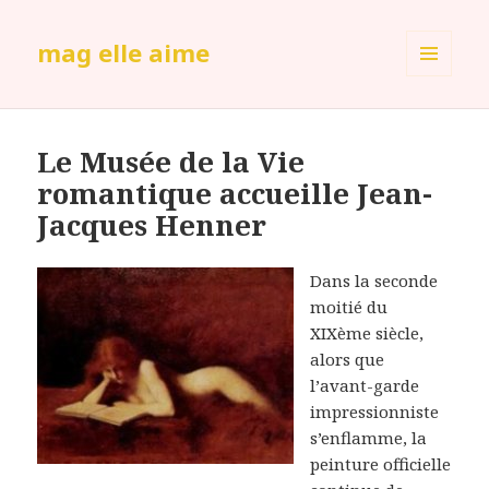
mag elle aime
MENU
ET
WIDGETS
Le Musée de la Vie
romantique accueille Jean-
Jacques Henner
Dans la seconde
moitié du
XIXème siècle,
alors que
l’avant-garde
impressionniste
s’enflamme, la
peinture officielle