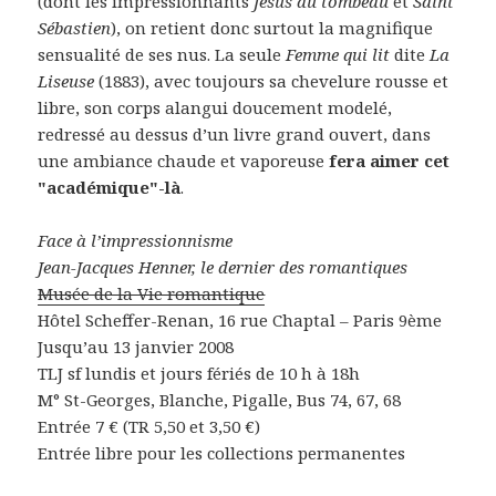
(dont les impressionnants
Jésus au tombeau
et
Saint
Sébastien
), on retient donc surtout la magnifique
sensualité de ses nus. La seule
Femme qui lit
dite
La
Liseuse
(1883), avec toujours sa chevelure rousse et
libre, son corps alangui doucement modelé,
redressé au dessus d’un livre grand ouvert, dans
une ambiance chaude et vaporeuse
fera aimer cet
"académique"-là
.
Face à l’impressionnisme
Jean-Jacques Henner, le dernier des romantiques
Musée de la Vie romantique
Hôtel Scheffer-Renan, 16 rue Chaptal – Paris 9ème
Jusqu’au 13 janvier 2008
TLJ sf lundis et jours fériés de 10 h à 18h
M° St-Georges, Blanche, Pigalle, Bus 74, 67, 68
Entrée 7 € (TR 5,50 et 3,50 €)
Entrée libre pour les collections permanentes