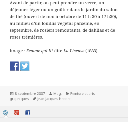
Avant de partir, on peut prendre un verre, un
déjeuner léger ou un goûter dans le jardin du salon
de thé (ouvert de mai à octobre de 11 h 30 à 17 h30),
au milieu d’un fouillis végétal parsemé, en
septembre, de rosiers remontants, de dahlias et de
roses trémières.
Image :
Femme qui lit
dite
La Liseuse
(1883)
Publié
Auteur
Catégories
8 septembre 2007
Mag.
Peinture et arts
le
Mots-
graphiques
Jean-Jacques Henner
clés