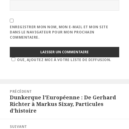
ENREGISTRER MON NOM, MON E-MAIL ET MON SITE
DANS LE NAVIGATEUR POUR MON PROCHAIN
COMMENTAIRE.
OUI, AJOUTEZ MOI À VOTRE LISTE DE DIFFUSION.
Navigation
PRÉCÉDENT
de
Dunkerque l'Européenne : De Gerhard
Article
l’article
Richter à Markus Sixay, Particules
précédent :
d'histoire
SUIVANT