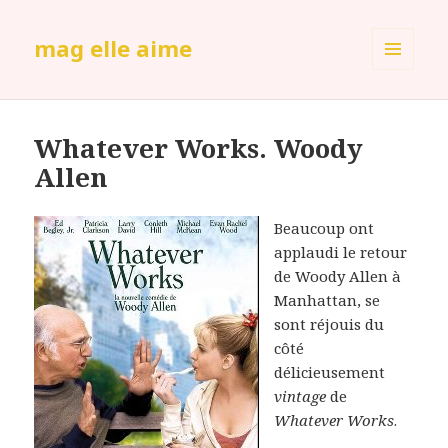
mag elle aime
MENU
ET
WIDGETS
Whatever Works. Woody
Allen
Beaucoup ont
applaudi le retour
de Woody Allen à
Manhattan, se
sont réjouis du
côté
délicieusement
vintage
de
Whatever Works
.