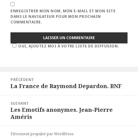
ENREGISTRER MON NOM, MON E-MAIL ET MON SITE
DANS LE NAVIGATEUR POUR MON PROCHAIN
COMMENTAIRE.
OUI, AJOUTEZ MOI À VOTRE LISTE DE DIFFUSION.
Navigation
PRÉCÉDENT
de
La France de Raymond Depardon. BNF
Article
l’article
précédent :
SUIVANT
Les Emotifs anonymes. Jean-Pierre
Article
Améris
suivant :
Fièrement propulsé par WordPress