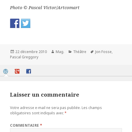
Photo © Pascal Victor/Artcomart
Publié
Auteur
Catégories
Mots-
22 décembre 2010
Mag.
Théâtre
Jon Fosse
,
le
clés
Pascal Greggory
Laisser un commentaire
Votre adresse e-mail ne sera pas publiée.
Les champs
obligatoires sont indiqués avec
*
COMMENTAIRE
*