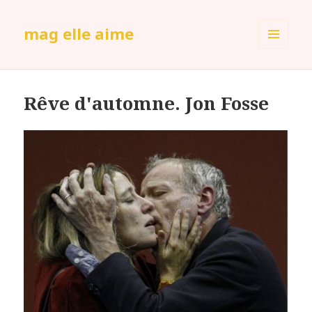
mag elle aime
MENU
ET
WIDGETS
Rêve d'automne. Jon Fosse