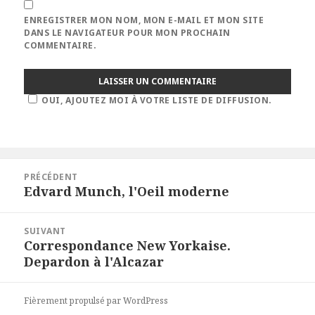
ENREGISTRER MON NOM, MON E-MAIL ET MON SITE
DANS LE NAVIGATEUR POUR MON PROCHAIN
COMMENTAIRE.
OUI, AJOUTEZ MOI À VOTRE LISTE DE DIFFUSION.
Navigation
PRÉCÉDENT
de
Edvard Munch, l'Oeil moderne
Article
l’article
précédent :
SUIVANT
Correspondance New Yorkaise.
Article
Depardon à l'Alcazar
suivant :
Fièrement propulsé par WordPress