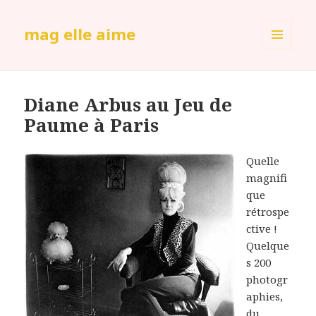
mag elle aime
MENU
ET
WIDGETS
Diane Arbus au Jeu de
Paume à Paris
Quelle
magnifi
que
rétrospe
ctive !
Quelque
s 200
photogr
aphies,
du