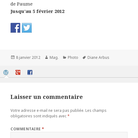
de Paume
Jusqu’au 5 février 2012
Publié
Auteur
Catégories
Mots-
8 janvier 2012
Mag.
Photo
Diane Arbus
le
clés
Laisser un commentaire
Votre adresse e-mail ne sera pas publiée.
Les champs
obligatoires sont indiqués avec
*
COMMENTAIRE
*