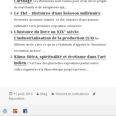
Carthage
Les Phéniciens sont connus pour avoir été le peuple
de marchands et de navigateurs qui,...
Le Thé – Histoires d’une boisson millénaire
Présentée au musée Guimet, Le thé, histoires d’une boisson
millénaire est la première exposition consacrée...
L'histoire du livre au XIX° siècle.
L'industrialisation de la production (1/4)
Au
XIXème siècle a lieu ce qu’on a l’habitude d’appeler la "deuxième
révolution du livre",...
Kâma-Sûtra, spiritualité et érotisme dans l'art
indien
C’est l’une des plus belles expositions parmi toutes
celles organisées à la Pinacothèque jusqu’à présent....
Publié
Auteur
Catégories
Mots-
11 août 2013
Mag.
Histoire et civilisations
le
clés
Exposition