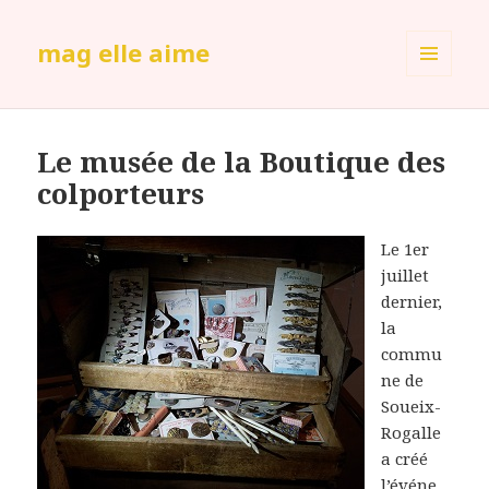
mag elle aime
MENU
ET
WIDGETS
Le musée de la Boutique des
colporteurs
Le 1er
juillet
dernier,
la
commu
ne de
Soueix-
Rogalle
a créé
l’événe