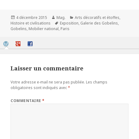
Publié
Auteur
Catégories
4 décembre 2015
Mag.
Arts décoratifs et étoffes
,
le
Mots-
Histoire et civilisations
Exposition
,
Galerie des Gobelins
,
clés
Gobelins
,
Mobilier national
,
Paris
Laisser un commentaire
Votre adresse e-mail ne sera pas publiée.
Les champs
obligatoires sont indiqués avec
*
COMMENTAIRE
*