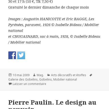
30 et 17 h (10 €, TR 7,50 €)
Gratuité le dernier dimanche de chaque mois
Images : Augustin HANICOTTE et Eric BAGGE, Les
Pyrénées, paravent, 1926 © Isabelle Bideau / Mobilier
national
et CHOUASNARD, sac à main, 1928, © Isabelle Bideau
/ Mobilier national
Publié
Auteur
Catégories
Mots-
10 mai 2009
Mag.
Arts décoratifs et étoffes
le
clés
Galerie des Gobelins
,
Gobelins
,
Mobilier national
sur Elégance et modernité 1908-1958 : un Re
Laisser un commentaire
Pierre Paulin. Le design au