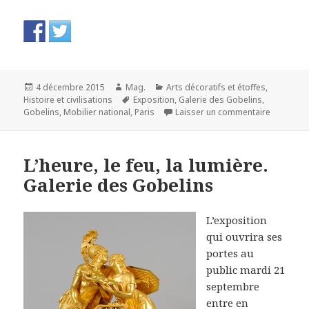
Publié
Auteur
Catégories
4 décembre 2015
Mag.
Arts décoratifs et étoffes
,
le
Mots-
Histoire et civilisations
Exposition
,
Galerie des Gobelins
,
clés
sur L'espr
Gobelins
,
Mobilier national
,
Paris
Laisser un commentaire
L’heure, le feu, la lumière.
Galerie des Gobelins
L’exposition
qui ouvrira ses
portes au
public mardi 21
septembre
entre en