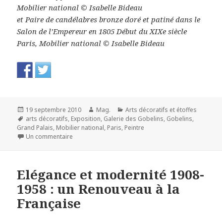
Mobilier national © Isabelle Bideau
et Paire de candélabres bronze doré et patiné dans le
Salon de l’Empereur en 1805 Début du XIXe siècle
Paris, Mobilier national © Isabelle Bideau
Publié
Auteur
Catégories
19 septembre 2010
Mag.
Arts décoratifs et étoffes
le
Mots-
arts décoratifs
,
Exposition
,
Galerie des Gobelins
,
Gobelins
,
clés
Grand Palais
,
Mobilier national
,
Paris
,
Peintre
sur L’heure, le feu, la lumière. Galerie des Gobelins
Un commentaire
Elégance et modernité 1908-
1958 : un Renouveau à la
Française