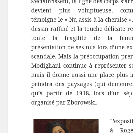
s’éclaircissent, la ligne des corps s’ar
devient plus voluptueuse, co
témoigne le « Nu assis à la chemise »,
dessin raffiné et la touche délicate re
toute la fragilité de la fem
présentation de ses nus lors d’une e
scandale. Mais la préoccupation prem
Modigliani continue à représenter se
mais il donne aussi une place plus 
peindra des paysages (qui demeurer
qu’à partir de 1918, lors d’un sé
organisé par Zborowski.
L’expos
à Roge