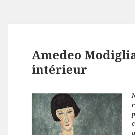
Amedeo Modiglian
intérieur
p