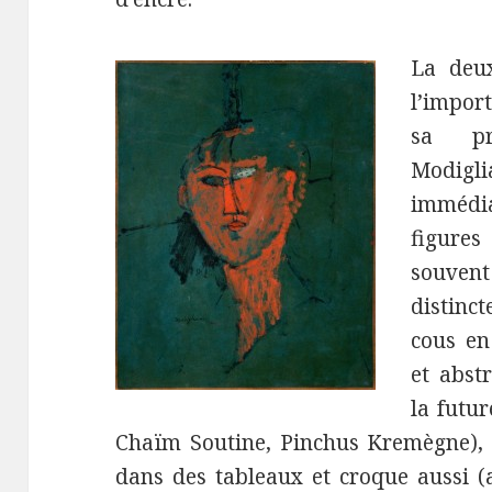
La deu
l’impor
sa pr
Modigli
immédi
figures
souvent
distinc
cous en
et abst
la futur
Chaïm Soutine, Pinchus Kremègne), M
dans des tableaux et croque aussi 