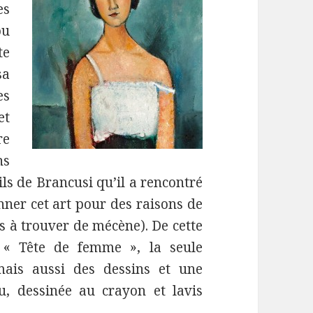
es
ou
te
sa
es
et
re
ns
eils de Brancusi qu’il a rencontré
ner cet art pour des raisons de
as à trouver de mécène). De cette
 « Tête de femme », la seule
mais aussi des dessins et une
u, dessinée au crayon et lavis