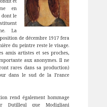
rondit et
mme en
 dont le
stituent
me. La
xposition de décembre 1917 fera
ière du peintre reste le visage.
s amis artistes et ses proches,
importante aux anonymes. Il ne
ont rares dans sa production)
jour dans le sud de la France
ition rend également hommage
r Dutilleul que Modigliani