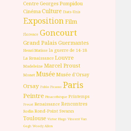
Centre Georges Pompidou
Culture
Cinéma
Etats-Unis
Exposition
Film
Goncourt
Florence
Grand Palais
Guermantes
la guerre de 14-18
Henri Matisse
Louvre
La Renaissance
Marcel Proust
Madeleine
Musée
Musée d'Orsay
Monet
Paris
Orsay
Pablo Picasso
Peintre
Printemps
Pinacothèque
Rencontres
Renaissance
Proust
Rond-Point
Swann
Rodin
Toulouse
Victor Hugo
Vincent Van
Gogh
Woody Allen