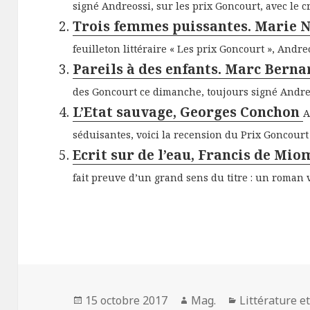
signé Andreossi, sur les prix Goncourt, avec le cr
Trois femmes puissantes. Marie 
feuilleton littéraire « Les prix Goncourt », Andreo
Pareils à des enfants. Marc Bern
des Goncourt ce dimanche, toujours signé Andreos
L’Etat sauvage, Georges Conchon
A
séduisantes, voici la recension du Prix Goncourt 1
Ecrit sur de l’eau, Francis de Mi
fait preuve d’un grand sens du titre : un roman vi
Publié
Auteur
Catégories
15 octobre 2017
Mag.
Littérature e