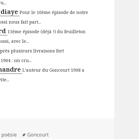
u...
Ndiaye
Pour le 10ème épisode de notre
ssi nous fait part...
ard
15ème épisode (déjà !) du feuilleton
si, avec le...
près plusieurs livraisons fort
964 : un cru...
omandre
L’auteur du Goncourt 1908 a
te...
Mots-
t poésie
Goncourt