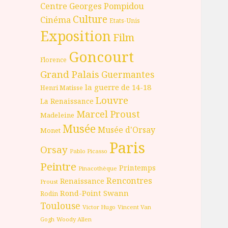
Centre Georges Pompidou
Culture
Cinéma
Etats-Unis
Exposition
Film
Goncourt
Florence
Grand Palais
Guermantes
la guerre de 14-18
Henri Matisse
Louvre
La Renaissance
Marcel Proust
Madeleine
Musée
Musée d'Orsay
Monet
Paris
Orsay
Pablo Picasso
Peintre
Printemps
Pinacothèque
Rencontres
Renaissance
Proust
Rond-Point
Swann
Rodin
Toulouse
Victor Hugo
Vincent Van
Gogh
Woody Allen