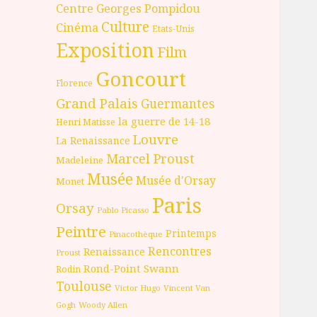
Centre Georges Pompidou
Culture
Cinéma
Etats-Unis
Exposition
Film
Goncourt
Florence
Grand Palais
Guermantes
la guerre de 14-18
Henri Matisse
Louvre
La Renaissance
Marcel Proust
Madeleine
Musée
Musée d'Orsay
Monet
Paris
Orsay
Pablo Picasso
Peintre
Printemps
Pinacothèque
Rencontres
Renaissance
Proust
Rond-Point
Swann
Rodin
Toulouse
Victor Hugo
Vincent Van
Gogh
Woody Allen