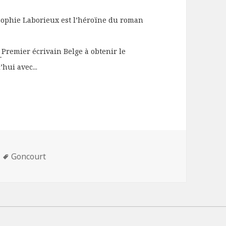
Sophie Laborieux est l’héroïne du roman
r
Premier écrivain Belge à obtenir le
hui avec...
Mots-
Goncourt
clés