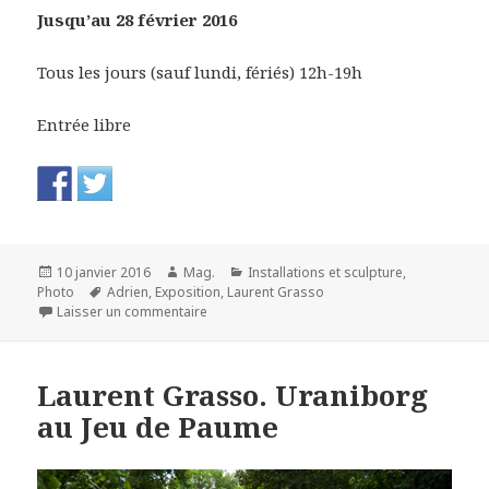
Jusqu’au 28 février 2016
Tous les jours (sauf lundi, fériés) 12h-19h
Entrée libre
Publié
Auteur
Catégories
10 janvier 2016
Mag.
Installations et sculpture
,
le
Mots-
Photo
Adrien
,
Exposition
,
Laurent Grasso
clés
sur Que 2016 soit pleine de rêves !
Laisser un commentaire
Laurent Grasso. Uraniborg
au Jeu de Paume