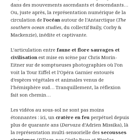
dans des mouvements ascendants et descendants…
Ou, juste après, la représentation numérique de la
circulation de
l’océan
autour de l’Antarctique (
The
southern ocean studies
, du collectif Baily, Corby &
Mackenzie), inédite et captivante.
L’articulation entre
faune et flore sauvages et
civilisation
est mise en scène par Chris Morin-
Eitner sur de somptueuses photographies où l’on
voit la Tour Eiffel et l’Opéra Garnier entourés
d’espèces végétales et animales venus de
l’hémisphère sud… Tranquillement, la réflexion
fait son chemin…
Les vidéos au sous-sol ne sont pas moins
étonnantes : ici, un
cratère en feu
perpétuel depuis
plus de quarante ans (
Darvaza
d’Adrien Missika), là
la représentation multi-sensorielle des
secousses
sismiques
(
Sillage
, par Cécile Beau et Nicolas