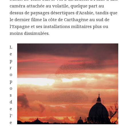
caméra attachée au volatile, quelque part au
dessus de paysages désertiques d’Arabie, tandis que
le dernier filme la côte de Carthagène au sud de
l’Espagne et ses installations militaires plus ou
moins dissimulées.
L
e
p
r
o
p
o
s
d
e
l’
e