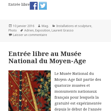
Entrée libre
Publié
Auteur
Catégories
10 janvier 2016
Mag.
Installations et sculpture
,
le
Mots-
Photo
Adrien
,
Exposition
,
Laurent Grasso
clés
sur Que 2016 soit pleine de rêves !
Laisser un commentaire
Entrée libre au Musée
National du Moyen-Age
Le Musée National du
Moyen-Age fait partie des
quatorze musées et
monuments nationaux
français pour lesquels la
gratuité est expérimentée
depuis le début de l’année