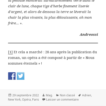
la pelouse monterait surnaturellement verte dans le
clair de lune, chaque tige d’herbe finement liserée
d’argent, et alors de dessous la terre se lèverait la
chair la plus vivante, la plus éblouissante, oh mon
frère… »
.
Andreossi
[1]
Et cela a marché : 28 ans après la publication du
roman, un opéra a été composé à partir de « Nous
sommes éternels » !
Publié
Auteur
Catégories
Mots-
29 septembre 2022
Mag.
Non classé
Adrien
,
le
sur Nous sommes éte
clés
New York
,
Opéra
,
Paris
Laisser un commentaire