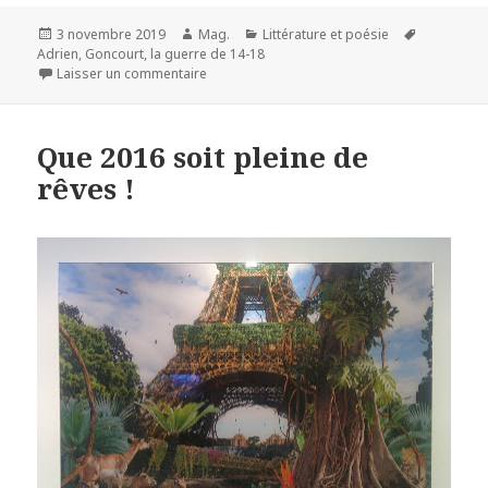
Publié
Auteur
Catégories
Mots-
3 novembre 2019
Mag.
Littérature et poésie
le
clés
Adrien
,
Goncourt
,
la guerre de 14-18
sur L’appel du sol. Adrien Bertrand
Laisser un commentaire
Que 2016 soit pleine de
rêves !