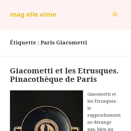
mag elle aime
MENU
ET
WIDGETS
Étiquette :
Paris Giacometti
Giacometti et les Etrusques.
Pinacothèque de Paris
Giacometti et
les Étrusques :
le
rapprochement
ne dérange
pas, bien au