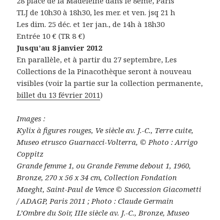
28 place de la Madeleine dans le 8ème, Paris
TLJ de 10h30 à 18h30, les mer. et ven. jsq 21 h
Les dim. 25 déc. et 1er jan., de 14h à 18h30
Entrée 10 € (TR 8 €)
Jusqu’au 8 janvier 2012
En parallèle, et à partir du 27 septembre, Les
Collections de la Pinacothèque seront à nouveau
visibles (voir la partie sur la collection permanente,
billet du 13 février 2011
)
Images :
Kylix à figures rouges, Ve siècle av. J.-C., Terre cuite,
Museo etrusco Guarnacci-Volterra, © Photo : Arrigo
Coppitz
Grande femme 1, ou Grande Femme debout 1, 1960,
Bronze, 270 x 56 x 34 cm, Collection Fondation
Maeght, Saint-Paul de Vence © Succession Giacometti
/ ADAGP, Paris 2011 ; Photo : Claude Germain
L’Ombre du Soir, IIIe siècle av. J.-C., Bronze, Museo