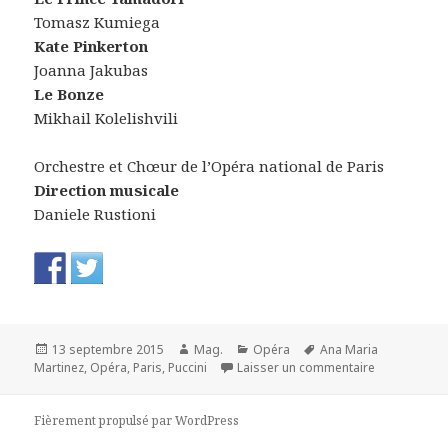
Tomasz Kumiega
Kate Pinkerton
Joanna Jakubas
Le Bonze
Mikhail Kolelishvili
Orchestre et Chœur de l’Opéra national de Paris
Direction musicale
Daniele Rustioni
Publié
Auteur
Catégories
Mots-
13 septembre 2015
Mag.
Opéra
Ana Maria
le
clés
sur Madama B
Martinez
,
Opéra
,
Paris
,
Puccini
Laisser un commentaire
Fièrement propulsé par WordPress