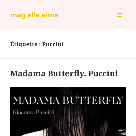
mag elle aime
MENU
ET
WIDGETS
Étiquette :
Puccini
Madama Butterfly. Puccini