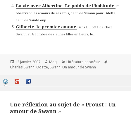
La vie avec Albertine. Le poids de l'habitude
En
observant les amours de ses amis, celui de Swann pour Odette,
celui de Saint-Loup...
Gilberte, le premier amour
Dans Du côté de chez
Swann et A l’ombre des jeunes filles en fleurs, le...
Publié
Auteur
Catégories
Mots-
12 janvier 2007
Mag.
Littérature et poésie
le
clés
Charles Swann
,
Odette
,
Swann
,
Un amour de Swann
Une réflexion au sujet de « Proust : Un
amour de Swann »