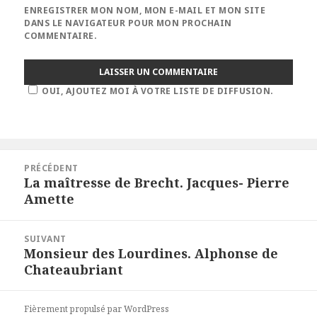
ENREGISTRER MON NOM, MON E-MAIL ET MON SITE
DANS LE NAVIGATEUR POUR MON PROCHAIN
COMMENTAIRE.
OUI, AJOUTEZ MOI À VOTRE LISTE DE DIFFUSION.
Navigation
PRÉCÉDENT
de
La maîtresse de Brecht. Jacques- Pierre
Article
l’article
Amette
précédent :
SUIVANT
Monsieur des Lourdines. Alphonse de
Article
Chateaubriant
suivant :
Fièrement propulsé par WordPress