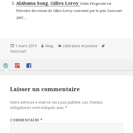
Alabama Song. Gilles Leroy
Zelda Fitzgerald est
l’héroïne du roman de Gilles Leroy couronné par le prix Goncourt
2007....
Publié
Auteur
Catégories
Mots-
1 mars 2019
Mag.
Littérature et poésie
le
clés
Goncourt
Laisser un commentaire
Votre adresse e-mail ne sera pas publiée.
Les champs
obligatoires sont indiqués avec
*
COMMENTAIRE
*