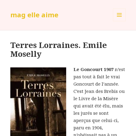
mag elle aime
MENU
ET
WIDGETS
Terres Lorraines. Emile
Moselly
Le Goncourt 1907
n’est
pas tout à fait le vrai
Goncourt de l’année.
C’est Jean des Brebis ou
le Livre de la Misère
qui avait été élu, mais
les jurés se sont
aperçus que celui-ci,
paru en 1904,
n’obéissait pas à un