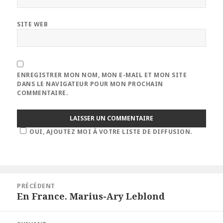
SITE WEB
ENREGISTRER MON NOM, MON E-MAIL ET MON SITE
DANS LE NAVIGATEUR POUR MON PROCHAIN
COMMENTAIRE.
OUI, AJOUTEZ MOI À VOTRE LISTE DE DIFFUSION.
Navigation
PRÉCÉDENT
de
En France. Marius-Ary Leblond
Article
l’article
précédent :