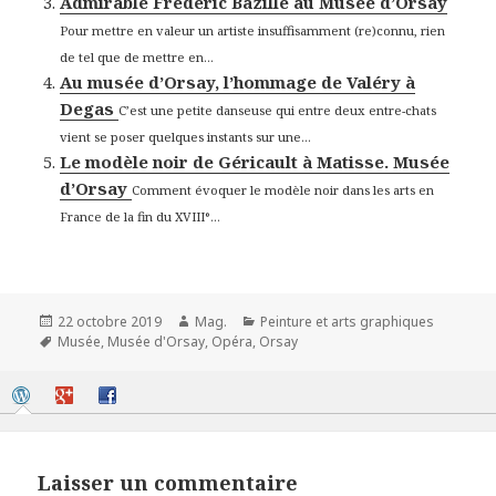
Admirable Frédéric Bazille au Musée d’Orsay
Pour mettre en valeur un artiste insuffisamment (re)connu, rien
de tel que de mettre en...
Au musée d’Orsay, l’hommage de Valéry à
Degas
C’est une petite danseuse qui entre deux entre-chats
vient se poser quelques instants sur une...
Le modèle noir de Géricault à Matisse. Musée
d’Orsay
Comment évoquer le modèle noir dans les arts en
France de la fin du XVIII°...
Publié
Auteur
Catégories
22 octobre 2019
Mag.
Peinture et arts graphiques
le
Mots-
Musée
,
Musée d'Orsay
,
Opéra
,
Orsay
clés
Laisser un commentaire