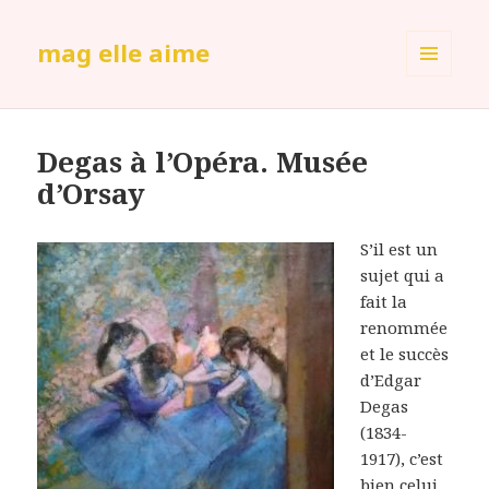
mag elle aime
MENU
ET
WIDGETS
Degas à l’Opéra. Musée
d’Orsay
S’il est un
sujet qui a
fait la
renommée
et le succès
d’Edgar
Degas
(1834-
1917), c’est
bien celui