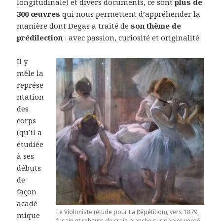
longitudinale) et divers documents, ce sont
plus de
300 œuvres
qui nous permettent d’appréhender la
manière dont Degas a traité de
son thème de
prédilection
: avec passion, curiosité et originalité.
Il y
mêle la
représe
ntation
des
corps
(qu’il a
étudiée
à ses
débuts
de
façon
acadé
Le Violoniste (étude pour La Répétition), vers 1879,
mique
fusain et rehauts de craie blanche sur papier vergé