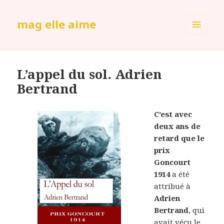
mag elle aime
MENU
ET
WIDGETS
L’appel du sol. Adrien
Bertrand
C’est avec
deux ans de
retard que le
prix
Goncourt
1914
a été
attribué à
Adrien
Bertrand
, qui
avait vécu le