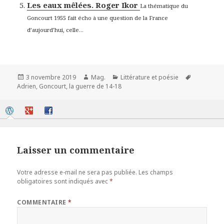
Les eaux mêlées. Roger Ikor
La thématique du
Goncourt 1955 fait écho à une question de la France
d’aujourd’hui, celle...
Publié
Auteur
Catégories
Mots-
3 novembre 2019
Mag.
Littérature et poésie
le
clés
Adrien
,
Goncourt
,
la guerre de 14-18
Laisser un commentaire
Votre adresse e-mail ne sera pas publiée.
Les champs
obligatoires sont indiqués avec
*
COMMENTAIRE
*