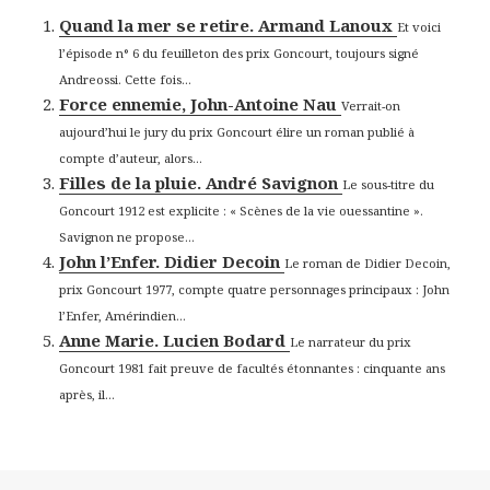
Quand la mer se retire. Armand Lanoux
Et voici
l’épisode n° 6 du feuilleton des prix Goncourt, toujours signé
Andreossi. Cette fois...
Force ennemie, John-Antoine Nau
Verrait-on
aujourd’hui le jury du prix Goncourt élire un roman publié à
compte d’auteur, alors...
Filles de la pluie. André Savignon
Le sous-titre du
Goncourt 1912 est explicite : « Scènes de la vie ouessantine ».
Savignon ne propose...
John l’Enfer. Didier Decoin
Le roman de Didier Decoin,
prix Goncourt 1977, compte quatre personnages principaux : John
l’Enfer, Amérindien...
Anne Marie. Lucien Bodard
Le narrateur du prix
Goncourt 1981 fait preuve de facultés étonnantes : cinquante ans
après, il...