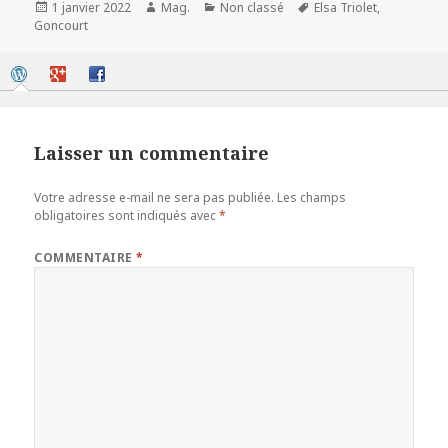
Publié
Auteur
Catégories
Mots-
1 janvier 2022
Mag.
Non classé
Elsa Triolet
,
le
clés
Goncourt
Laisser un commentaire
Votre adresse e-mail ne sera pas publiée.
Les champs
obligatoires sont indiqués avec
*
COMMENTAIRE
*