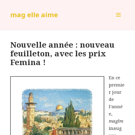
mag elle aime
MENU
ET
WIDGETS
Nouvelle année : nouveau
feuilleton, avec les prix
Femina !
En ce
premie
r jour
de
l’anné
e,
maglm
inaug