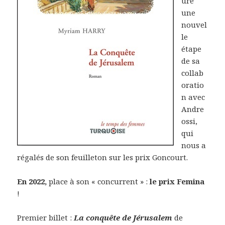
ure
une
nouvel
le
étape
de sa
collab
oratio
n avec
Andre
ossi,
qui
nous a
régalés de son feuilleton sur les prix Goncourt.
En 2022,
place à son « concurrent » :
le prix Femina
!
Premier billet :
La conquête de Jérusalem
de