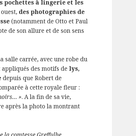
s pochettes à lingerie et les
é ouest,
des photographies de
esse
(notamment de Otto et Paul
e de son allure et de son sens
a salle carrée, avec une robe du
nt appliqués des motifs de
lys,
e
depuis que Robert de
mparée à cette royale fleur :
 noirs… »
. A la fin de sa vie,
e après la photo la montrant
e la comtesse Greffulhe