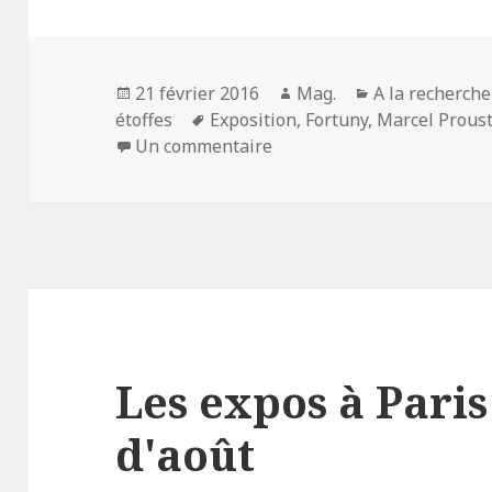
Publié
Auteur
Catégories
21 février 2016
Mag.
A la recherch
le
Mots-
étoffes
Exposition
,
Fortuny
,
Marcel Prous
clés
sur Les robes de Marcel Pr
Un commentaire
Les expos à Pari
d'août