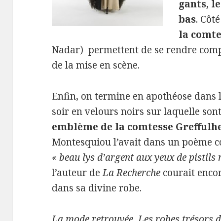
gants, le
bas
. Côt
la comt
Nadar) permettent de se rendre compt
de la mise en scène.
Enfin, on termine en apothéose dans l
soir en velours noirs sur laquelle so
emblème de la comtesse Greffulh
Montesquiou l’avait dans un poème co
« beau lys d’argent aux yeux de pistils
l’auteur de
La Recherche
courait encor
dans sa divine robe.
La mode retrouvée, Les robes trésors d