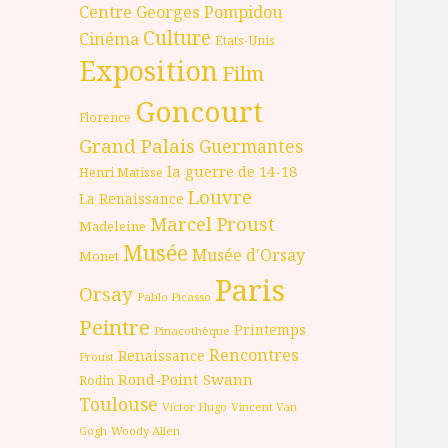
Centre Georges Pompidou
Culture
Cinéma
Etats-Unis
Exposition
Film
Goncourt
Florence
Grand Palais
Guermantes
la guerre de 14-18
Henri Matisse
Louvre
La Renaissance
Marcel Proust
Madeleine
Musée
Musée d'Orsay
Monet
Paris
Orsay
Pablo Picasso
Peintre
Printemps
Pinacothèque
Rencontres
Renaissance
Proust
Rond-Point
Swann
Rodin
Toulouse
Victor Hugo
Vincent Van
Gogh
Woody Allen