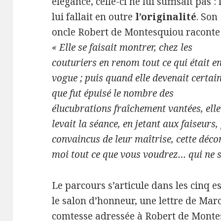
élégance, celle-ci ne lui suffisait pas : i
lui fallait en outre
l’originalité
. Son
oncle Robert de Montesquiou raconte 
« Elle se faisait montrer, chez les
couturiers en renom tout ce qui était e
vogue ; puis quand elle devenait certai
que fut épuisé le nombre des
élucubrations fraîchement vantées, elle
levait la séance, en jetant aux faiseurs,
convaincus de leur maîtrise, cette déco
moi tout ce que vous voudrez… qui ne so
Le parcours s’articule dans les cinq e
le salon d’honneur, une lettre de Marc
comtesse adressée à Robert de Montesq