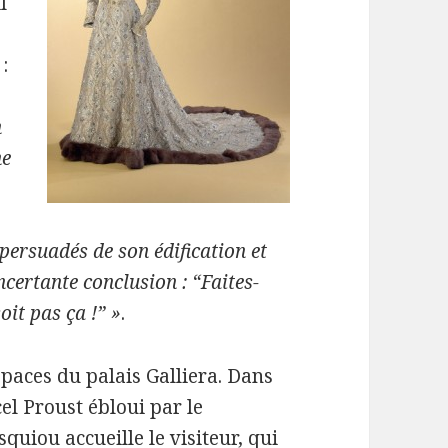
l
:
n
ne
 persuadés de son édification et
ncertante conclusion : “Faites-
it pas ça !” »
.
spaces du palais Galliera. Dans
el Proust ébloui par le
uiou accueille le visiteur, qui