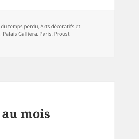
e du temps perdu
,
Arts décoratifs et
t
,
Palais Galliera
,
Paris
,
Proust
oust au Palais Galliera
s au mois