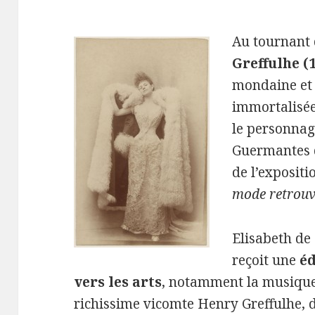
Au tournant 
Greffulhe (
mondaine et a
immortalisé
le personnag
Guermantes
de l’expositi
mode retrouv
Elisabeth d
reçoit une
éd
vers les arts
, notamment la musique
richissime vicomte Henry Greffulhe, d