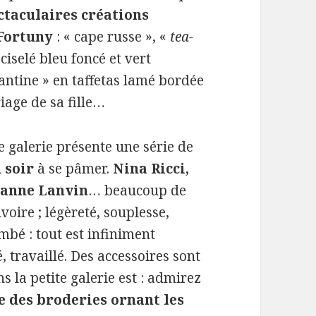
ctaculaires créations
 Fortuny
: « cape russe », «
tea-
ciselé bleu foncé et vert
antine » en taffetas lamé bordée
iage de sa fille…
 galerie présente une série de
 soir
à se pâmer.
Nina Ricci,
eanne Lanvin
… beaucoup de
ivoire ; légèreté, souplesse,
mbé : tout est infiniment
, travaillé. Des accessoires sont
ns la petite galerie est : admirez
se des broderies ornant les