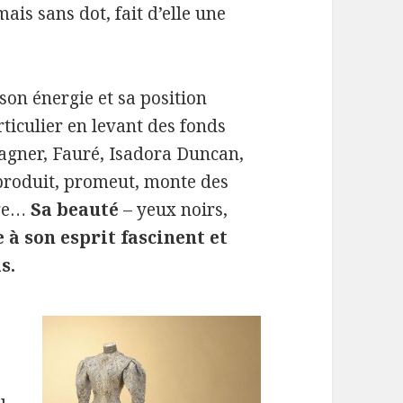
mais sans dot, fait d’elle une
son énergie et sa position
rticulier en levant des fonds
Wagner, Fauré, Isadora Duncan,
 produit, promeut, monte des
nge…
Sa beauté
– yeux noirs,
e à son esprit fascinent et
s.