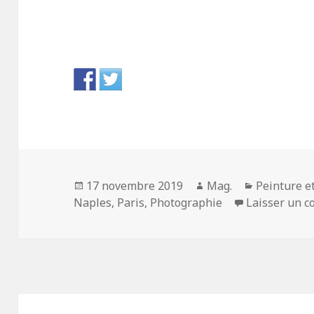
Publié
Auteur
Catégories
17 novembre 2019
Mag.
Peinture e
le
Naples
,
Paris
,
Photographie
Laisser un 