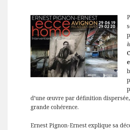
P
s
p
à
C
b
p
p
d’une œuvre par définition dispersée
grande cohérence.
Ernest Pignon-Ernest explique sa déc