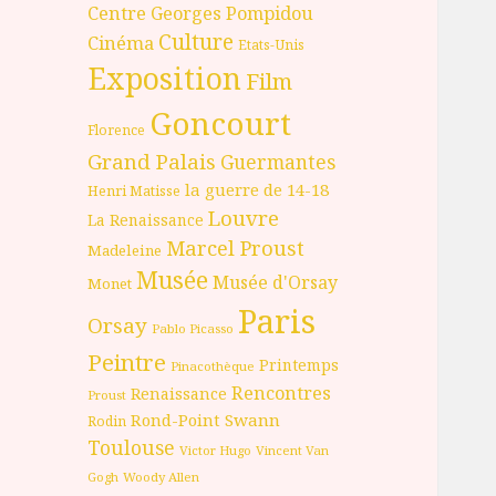
Centre Georges Pompidou
Culture
Cinéma
Etats-Unis
Exposition
Film
Goncourt
Florence
Grand Palais
Guermantes
la guerre de 14-18
Henri Matisse
Louvre
La Renaissance
Marcel Proust
Madeleine
Musée
Musée d'Orsay
Monet
Paris
Orsay
Pablo Picasso
Peintre
Printemps
Pinacothèque
Rencontres
Renaissance
Proust
Rond-Point
Swann
Rodin
Toulouse
Victor Hugo
Vincent Van
Gogh
Woody Allen