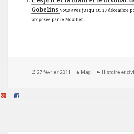
L'esprit et la main et le bivouac 
Gobelins
Vous avez jusqu’au 13 décembre pou
proposée par le Mobilier...
Publié
Auteur
Catégories
27 février 2011
Mag.
Histoire et civ
le