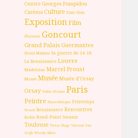
Centre Georges Pompidou
Culture
Cinéma
Etats-Unis
Exposition
Film
Goncourt
Florence
Grand Palais
Guermantes
la guerre de 14-18
Henri Matisse
Louvre
La Renaissance
Marcel Proust
Madeleine
Musée
Musée d'Orsay
Monet
Paris
Orsay
Pablo Picasso
Peintre
Printemps
Pinacothèque
Rencontres
Renaissance
Proust
Rond-Point
Swann
Rodin
Toulouse
Victor Hugo
Vincent Van
Gogh
Woody Allen