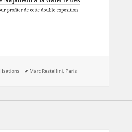
de Napoléon à la Galerie des
r profiter de cette double exposition
Mots-
ilisations
Marc Restellini
,
Paris
clés